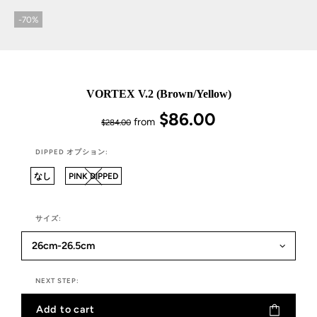
-70%
VORTEX V.2 (Brown/Yellow)
$86.00
from
$284.00
DIPPED オプション:
なし
PINK DIPPED
サイズ:
NEXT STEP:
Add to cart