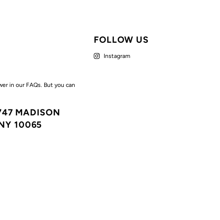
FOLLOW US
Instagram
wer in our FAQs. But you can
7747 MADISON
NY 10065