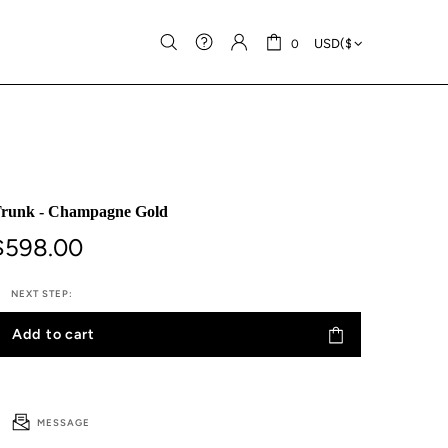
0
runk - Champagne Gold
$598.00
NEXT STEP:
Add to cart
MESSAGE