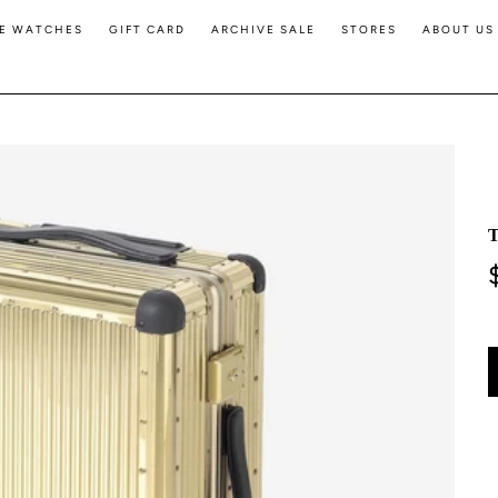
E WATCHES
GIFT CARD
ARCHIVE SALE
STORES
ABOUT US
T