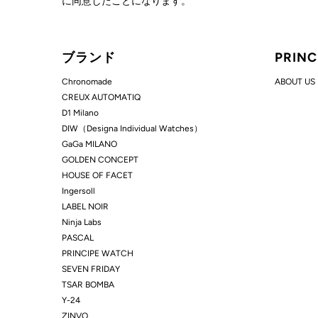
に同意したことになります。
ブランド
PRIN
Chronomade
ABOUT US
CREUX AUTOMATIQ
D1 Milano
DIW（Designa Individual Watches）
GaGa MILANO
GOLDEN CONCEPT
HOUSE OF FACET
Ingersoll
LABEL NOIR
Ninja Labs
PASCAL
PRINCIPE WATCH
SEVEN FRIDAY
TSAR BOMBA
Y-24
ZINVO