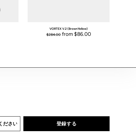
VORTEX V.2 (Brown
Yellow)
from
$86.00
$284.00