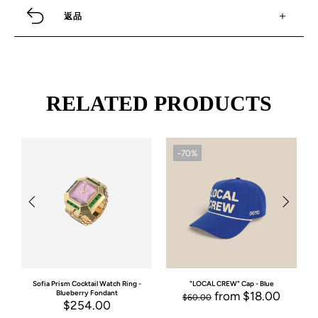
返品
RELATED PRODUCTS
-70%
-70%
-70
"LOCAL CREW" Cap - Blue
"LOCAL CREW" Cap - Yellow
"L
from
$18.00
from
$18.00
$60.00
$60.00
$6