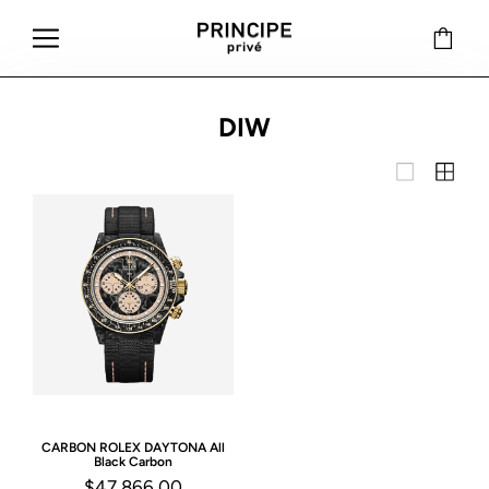
DIW
CARBON ROLEX DAYTONA All
Black Carbon
$47,866.00