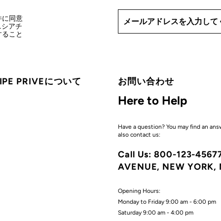
条件に同意
ニシアチ
信すること
CIPE PRIVEについて
お問い合わせ
Here to Help
Have a question? You may find an ans
also contact us:
Call Us: 800-123-456
AVENUE, NEW YORK, 
Opening Hours:
Monday to Friday 9:00 am - 6:00 pm
Saturday 9:00 am - 4:00 pm