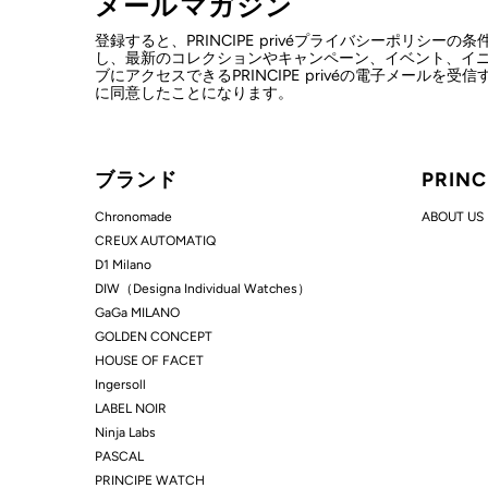
メールマガジン
登録すると、PRINCIPE privéプライバシーポリシーの
し、最新のコレクションやキャンペーン、イベント、イ
ブにアクセスできるPRINCIPE privéの電子メールを受
に同意したことになります。
ブランド
PRIN
Chronomade
ABOUT US
CREUX AUTOMATIQ
D1 Milano
DIW（Designa Individual Watches）
GaGa MILANO
GOLDEN CONCEPT
HOUSE OF FACET
Ingersoll
LABEL NOIR
Ninja Labs
PASCAL
PRINCIPE WATCH