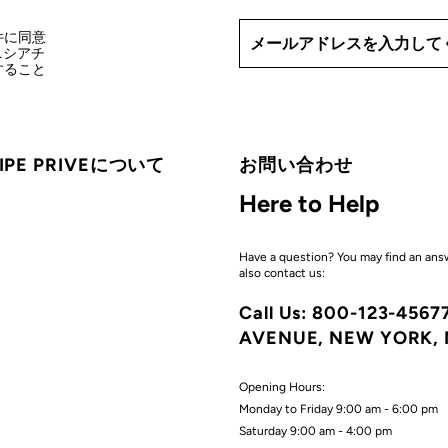
条件に同意
ニシアチ
信すること
CIPE PRIVEについて
お問い合わせ
Here to Help
Have a question? You may find an ans
also contact us:
Call Us: 800-123-456
AVENUE, NEW YORK, 
Opening Hours:
Monday to Friday 9:00 am - 6:00 pm
Saturday 9:00 am - 4:00 pm