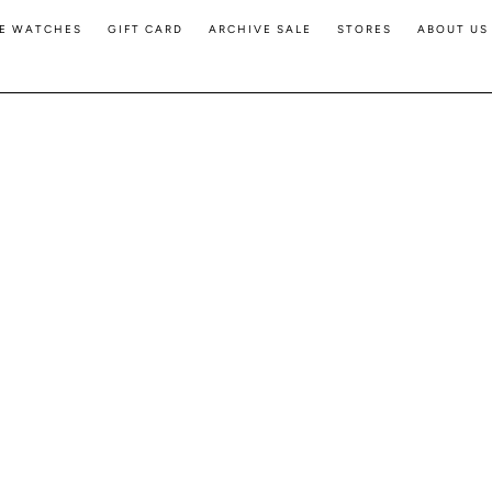
E WATCHES
GIFT CARD
ARCHIVE SALE
STORES
ABOUT US