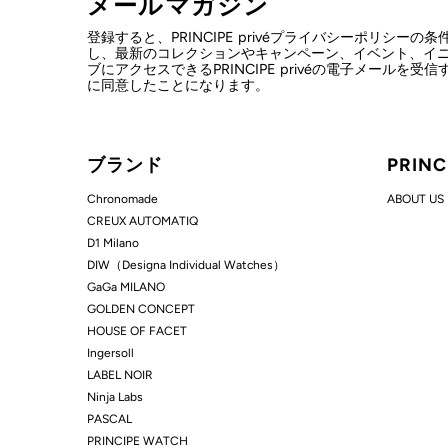
メールマガジン
登録すると、PRINCIPE privéプライバシーポリシーの
し、最新のコレクションやキャンペーン、イベント、イ
ブにアクセスできるPRINCIPE privéの電子メールを受
に同意したことになります。
ブランド
PRIN
Chronomade
ABOUT US
CREUX AUTOMATIQ
D1 Milano
DIW（Designa Individual Watches）
GaGa MILANO
GOLDEN CONCEPT
HOUSE OF FACET
Ingersoll
LABEL NOIR
Ninja Labs
PASCAL
PRINCIPE WATCH